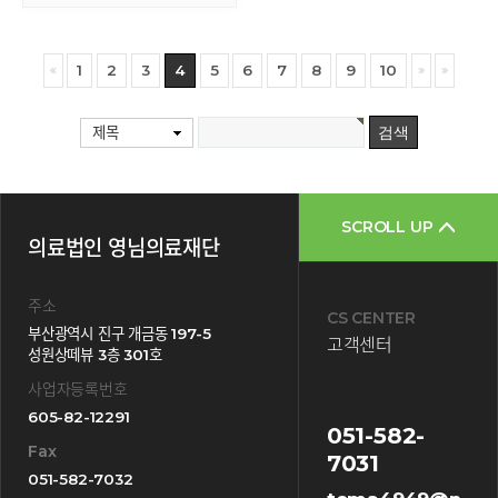
1
2
3
4
5
6
7
8
9
10
제목
SCROLL UP
의료법인 영님의료재단
주소
CS CENTER
부산광역시 진구 개금동 197-5
고객센터
성원상떼뷰 3층 301호
사업자등록번호
605-82-12291
051-582-
Fax
7031
051-582-7032