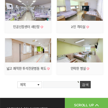
인공신장센터 새단장
2인 격리실
넓고 쾌적한 투석전문병동 복도
안락한 병실
제목
SCROLL UP