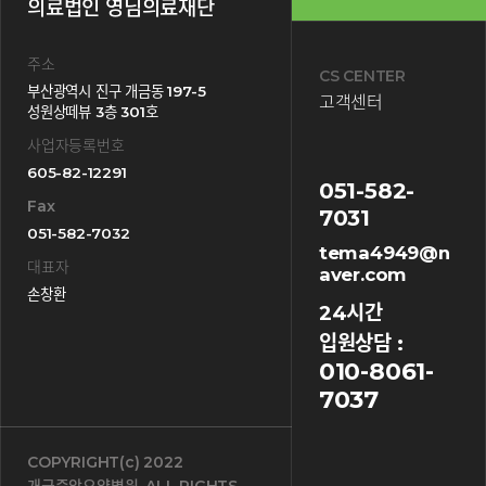
의료법인 영님의료재단
주소
CS CENTER
부산광역시 진구 개금동 197-5
고객센터
성원상떼뷰 3층 301호
사업자등록번호
605-82-12291
051-582-
Fax
7031
051-582-7032
tema4949@n
대표자
aver.com
손창환
24시간
입원상담 :
010-8061-
7037
COPYRIGHT(c) 2022