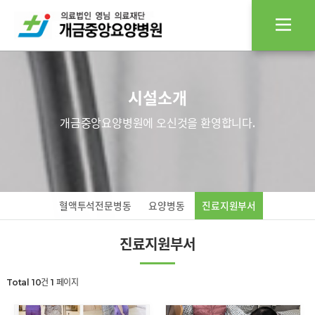
시설소개
개금중앙요양병원에 오신것을 환영합니다.
혈액투석전문병동
요양병동
진료지원부서
진료지원부서
Total 10건
1 페이지