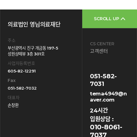
SCROLL UP
의료법인 영님의료재단
주소
CS CENTER
부산광역시 진구 개금동 197-5
고객센터
성원상떼뷰 3층 301호
사업자등록번호
605-82-12291
051-582-
Fax
7031
051-582-7032
tema4949@n
대표자
aver.com
손창환
24시간
입원상담 :
010-8061-
7037