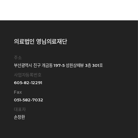
의료법인 영님의료재단
주소
부산광역시 진구 개금동 197-5 성원상떼뷰 3층 301호
사업자등록번호
605-82-12291
Fax
051-582-7032
대표자
손창환