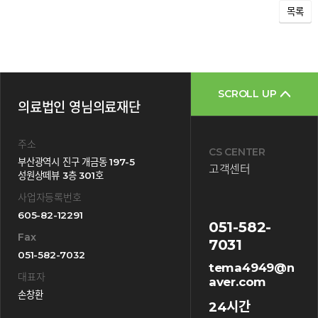
목록
SCROLL UP
의료법인 영님의료재단
주소
CS CENTER
부산광역시 진구 개금동 197-5
고객센터
성원상떼뷰 3층 301호
사업자등록번호
605-82-12291
051-582-
Fax
7031
051-582-7032
tema4949@n
대표자
aver.com
손창환
24시간